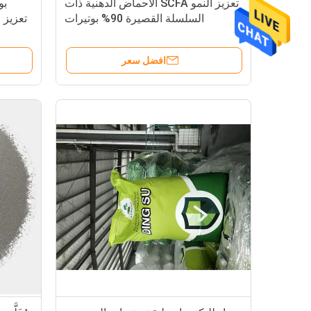
تعزيز النمو SCFA الأحماض الدهنية ذات
بو
السلسلة القصيرة 90% بوتيرات
تعزيز النم
الصوديوم تعزيز النمو
افضل سعر