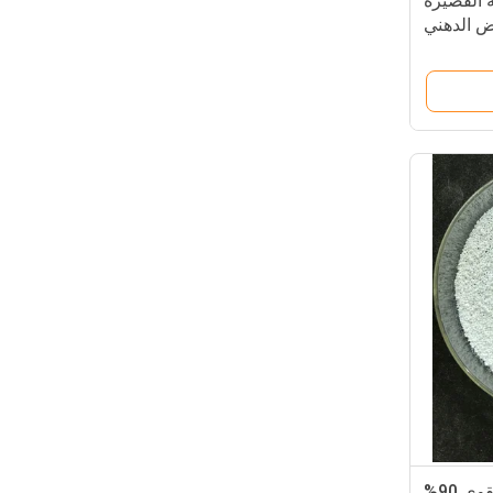
 القصيرة
ض الدهني
ى 90%