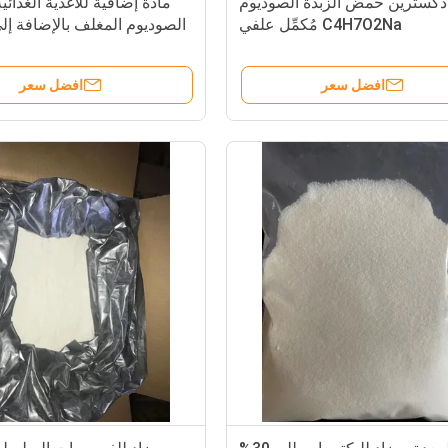
ف دكسترين حمض الزبدة الصوديوم
مادة إضافية للأغذية الغذائية
C4H7O2Na مُكمِّل علفي
الصوديوم المغلف بالإضافة إل
الكالسيوم 70 ٪ للماء
افضل سعر
افضل سعر