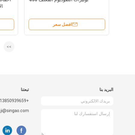
ال
افضل سعر
>>
البريد بنا
تبعتنا
+8613850939659
.ji@singao.com