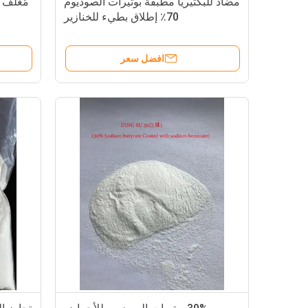
مضاد للبكتيريا مطبقة بوتيرات الصوديوم
مُغَلَّ
70٪ إطلاق بطيء للخنازير
افضل سعر