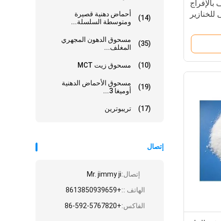
 بالإفراج
أدنى للخنازير
أحماض دهنية قصيرة
(14)
ومتوسطة السلسلة...
اء المائية
مسحوق الدهون المجهري
(35)
المغلف...
(10)
مسحوق زيت MCT
مسحوق الأحماض الدهنية
(19)
أوميغا 3...
(17)
تريبوترين
إتصال
إتصال:
Mr. jimmy ji
الهاتف ::
+8613850939659
الفاكس:
+86-592-5767820