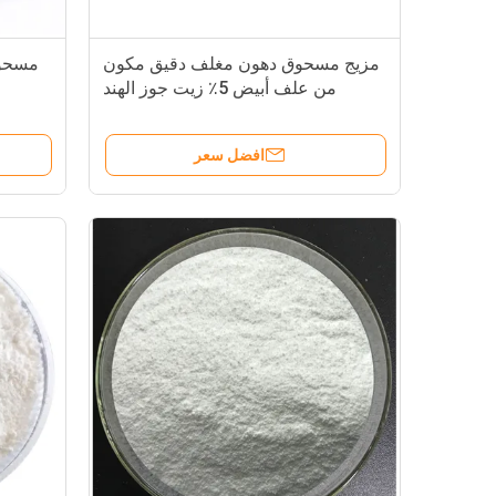
مزيج مسحوق دهون مغلف دقيق مكون
من علف أبيض 5٪ زيت جوز الهند
افضل سعر