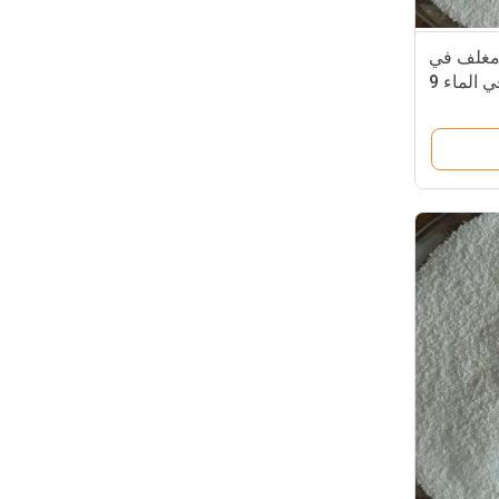
مغلف في
كبسولات دقيق قابل للذوبان في الماء 9
ون علف