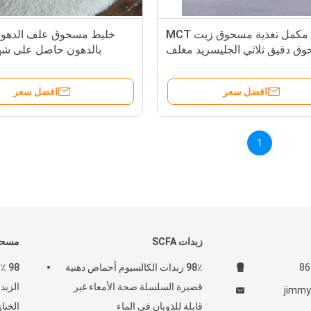
مكمل تغذية مسحوق زيت MCT
خليط مسحوق علف الدهون
ق دقيق ثلاثي الجليسريد مغلف
بالدهون حاصل على شهاد
متوسط ​​السلسلة
افضل سعر
افضل سعر
1
زبدات SCFA
مسحو
98٪ زبدات الكالسيوم أحماض دهنية
98 
قصيرة السلسلة صحة الأمعاء غير
الزبد
jimmy
قابلة للذوبان في الماء
الخناز