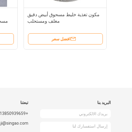
مكون تغذية خليط مسحوق أبيض دقيق
مغلف ومستحلب
مسحو
افضل سعر
البريد بنا
تبعتنا
+8613850939659
.ji@singao.com