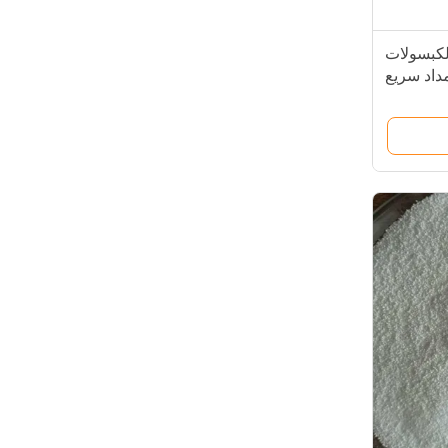
 MCT ذو الكبسولات
مداد سريع
للطاقة