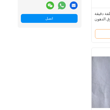
فة دقيقة
اتصل
ق الدهون