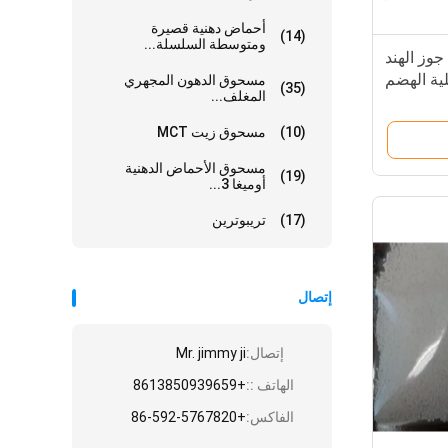
أحماض دهنية قصيرة
(14)
ومتوسطة السلسلة...
وز الهند
لية الهضم
مسحوق الدهون المجهري
(35)
المغلف...
(10)
مسحوق زيت MCT
مسحوق الأحماض الدهنية
(19)
أوميغا 3...
(17)
تريبوترين
إتصال
إتصال:
Mr. jimmy ji
الهاتف ::
+8613850939659
الفاكس:
+86-592-5767820