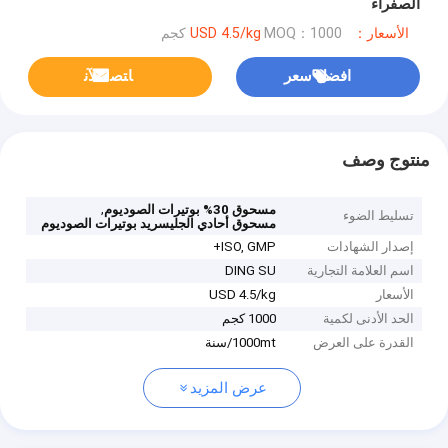
الصفراء
الأسعار：USD 4.5/kg
MOQ：1000 كجم
افضل سعر
ﺎﺘﺼﻟ ﺍﻶﻧ
منتوج وصف
,
مسحوق 30% بوتيرات الصوديوم
تسليط الضوء
مسحوق أحادي الجليسريد بوتيرات الصوديوم
إصدار الشهادات
ISO, GMP+
اسم العلامة التجارية
DING SU
الأسعار
USD 4.5/kg
الحد الأدنى لكمية
1000 كجم
القدرة على العرض
1000mt/سنة
عرض المزيد