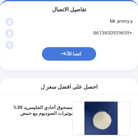
تفاصيل الاتصال
Mr. jimmy ji
+8613850939659
ﺎﺘﺼﻟ ﺍﻶﻧ
احصل على افضل سعر ل
مسحوق أحادي الجليسريد 30%
بوتيرات الصوديوم مع حمض
الصفراء