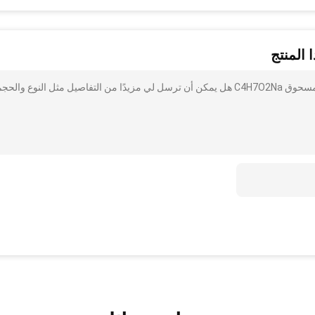
 المنتج
أنا مهتم بذلك حمض الصفراء الصفراء 50٪ بوتيرات الصوديوم مسحوق C4H7O2Na هل يمكن أن ترسل لي مزيدًا من التفاصيل مثل النوع والح