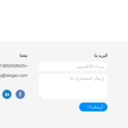
البريد بنا
تبعتنا
+8613850939659
.ji@singao.com
أرسلت