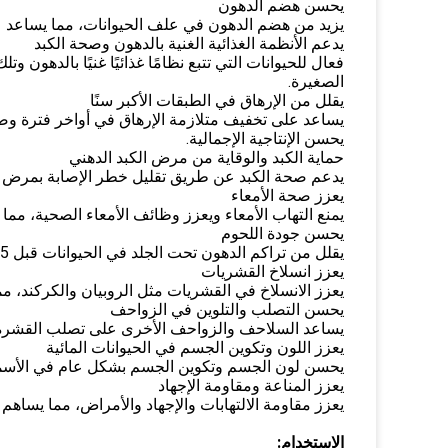
يحسن هضم الدهون
يزيد من هضم الدهون في علف الحيوانات، مما يساعد 
يدعم الأنظمة الغذائية الغنية بالدهون وصحة الكبد
فعال للحيوانات التي تتبع نظامًا غذائيًا غنيًا بالدهون
الصغيرة.
يقلل من الإرهاق في الطبقات الأكبر سنًا
يحسن الإنتاجية الإجمالية.
حماية الكبد والوقاية من مرض الكبد الدهني
يدعم صحة الكبد عن طريق تقليل خطر الإصابة بمرض ال
يعزز صحة الأمعاء
يمنع التهاب الأمعاء ويعزز وظائف الأمعاء الصحية، مم
يحسن جودة اللحوم
يقلل من تراكم الدهون تحت الجلد في الحيوانات قبل 35 يومًا من الذبح، مما يحسن جودة اللحوم وإنتاجيتها.
يعزز انسلاخ القشريات
يعزز الانسلاخ في القشريات مثل الروبيان والكركند، مما
يحسن التصلب والتلوين في الزواحف
يساعد السلاحف والزواحف الأخرى على تصلب القشرة 
يعزز اللون وتكوين الجسم في الحيوانات المائية
يحسن لون الجسم وتكوين الجسم بشكل عام في الأسماك و
يعزز المناعة ومقاومة الإجهاد
يعزز مقاومة الالتهابات والإجهاد والأمراض، مما يساهم 
الاستخدام
: