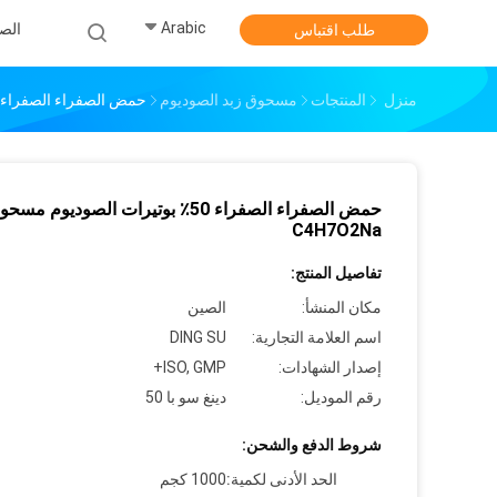
Arabic
الص
طلب اقتباس
منزل
المنتجات
مسحوق زبد الصوديوم
حمض الصفراء الصفراء 50٪ بوتيرات الصوديوم مسحوق 4H7O2Na
حمض الصفراء الصفراء 50٪ بوتيرات الصوديوم مس
C4H7O2Na
تفاصيل المنتج:
مكان المنشأ:
الصين
اسم العلامة التجارية:
DING SU
إصدار الشهادات:
ISO, GMP+
رقم الموديل:
دينغ سو با 50
شروط الدفع والشحن:
الحد الأدنى لكمية:
1000 كجم