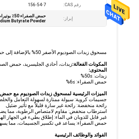
رقم CAS:
156-54-7
حمض الصفراء 50٪ بوتيرات الصوديوم مسحوق,مسحوق بوتيرات الصوديوم 50٪ أصفر,C4H7O2Na 156-54-7
إبراز:
odium Butyrate Powder
مسحوق زبدات الصوديوم الأصفر 50% بالإضافة إلى حمض الصفراء (C₄H₇O₂Na)
المكونات الفعالة:
زبدات، أحادي الجليسريد، حمض الصف
المحتوى:
زبدات: ≥50%
حمض الصفراء: ≥6%
الميزات الرئيسية لمسحوق زبدات الصوديوم مع حمض 
جسيمات كروية: سيولة ممتازة لسهولة التعامل والخلط
رائحة منخفضة: رائحة غير سارة قليلاً مع تأثير ضئيل.
استرطاب منخفض: مقاوم لامتصاص الرطوبة، مما يضمن أ
غير قابل للذوبان في الماء: إطلاق بطيء في الجهاز ال
حمض الصفراء: يساعد في تكسير الجسيمات، مما يسهل 
الفوائد والوظائف الرئيسية