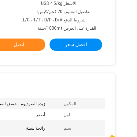
الأسعار:
USD 4.5/kg
تفاصيل التغليف:
20 كجم/كيس؛
شروط الدفع:
L/C ، T/T ، D/P ، D/A.
القدرة على العرض:
1000mt/سنة
افضل سعر
اتصل
المكون:
زبدة الصوديوم ، حمض الص
لون:
أصفر
يشم:
رائحة سيئة