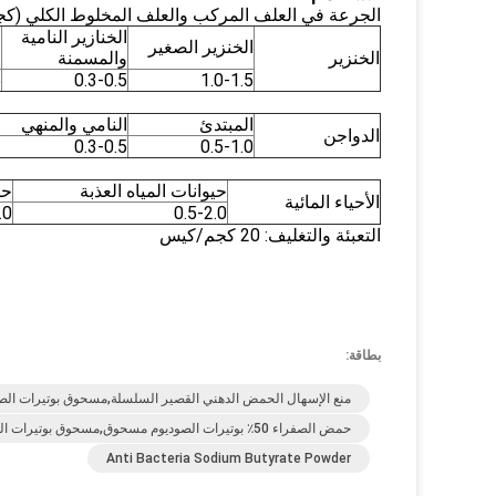
الجرعة في العلف المركب والعلف المخلوط الكلي (كجم
الخنازير النامية
الخنزير الصغير
خ
الخنزير
والمسمنة
5
0.3-0.5
1.0-1.5
المبتدئ
النامي والمنهي
الدواجن
0.3-0.5
0.5-1.0
حيوانات المياه العذبة
حي
الأحياء المائية
.0
0.5-2.0
التعبئة والتغليف: 20 كجم/كيس
بطاقة:
منع الإسهال الحمض الدهني القصير السلسلة,مسحوق بوتيرات الصوديوم C4H7O2Na,مسحوق بوتيرات الصوديوم المضاد
حمض الصفراء 50٪ بوتيرات الصوديوم مسحوق,مسحوق بوتيرات الصوديوم 50٪ أصفر,C4H7O2Na 156-54-7
Anti Bacteria Sodium Butyrate Powder