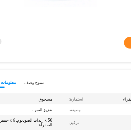
منتوج وصف
معلومات ت
فراء
استمارة:
مسحوق
وظيفة:
تعزيز النمو ،
50 ٪ زبدات الصوديوم. 6 ٪ ح
تركيز:
الصفراء