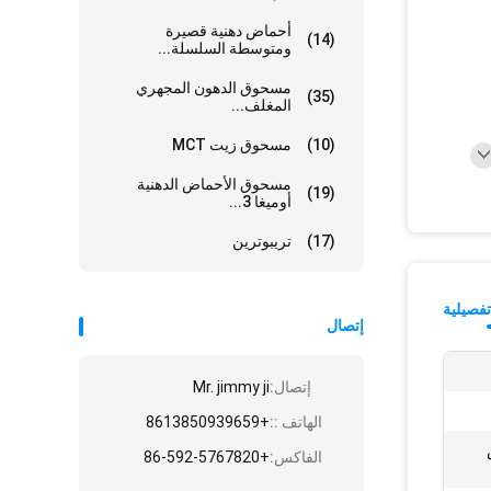
أحماض دهنية قصيرة
(14)
ومتوسطة السلسلة...
مسحوق الدهون المجهري
(35)
المغلف...
(10)
مسحوق زيت MCT
مسحوق الأحماض الدهنية
(19)
أوميغا 3...
(17)
تريبوترين
فصيلية
إتصال
إتصال:
Mr. jimmy ji
الهاتف ::
+8613850939659
مض
الفاكس:
+86-592-5767820