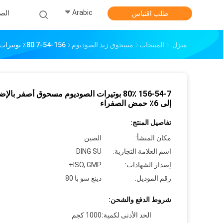
Arabic
الص
طلب اقتباس
منزل
المنتجات
مسحوق زبد الصوديوم
156-54-7 80٪ بوتيرات الصوديوم مسحوق أصفر بالإضافة إلى 6٪ حمض الصفراء
156-54-7 80٪ بوتيرات الصوديوم مسحوق أصفر بالإ
إلى 6٪ حمض الصفراء
تفاصيل المنتج:
مكان المنشأ:
الصين
اسم العلامة التجارية:
DING SU
إصدار الشهادات:
ISO, GMP+
رقم الموديل:
دينغ سو با 80
شروط الدفع والشحن:
الحد الأدنى لكمية:
1000 كجم