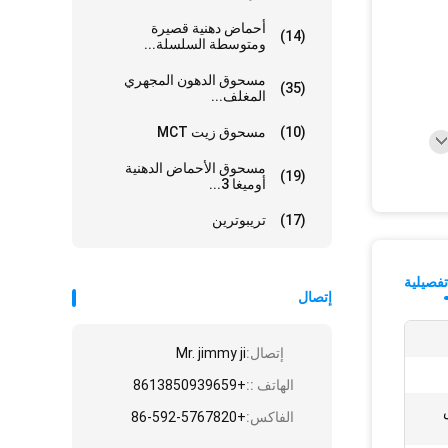
أحماض دهنية قصيرة
(14)
ومتوسطة السلسلة...
مسحوق الدهون المجهري
(35)
المغلف...
(10)
مسحوق زيت MCT
مسحوق الأحماض الدهنية
(19)
أوميغا 3...
(17)
تريبوترين
فصيلية
إتصال
إتصال:
Mr. jimmy ji
الهاتف ::
+8613850939659
مض
الفاكس:
+86-592-5767820