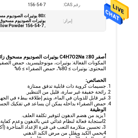
رقم CAS:
156-54-7
إبراز:
بوتيرات الصوديوم مسحوق
156-54-7 Sodium Butyrate Yellow Powder
,
أصفر 80٪ C4H7O2Na بوتيرات الصوديوم مسحوق زائد حمض الصفراء
المكونات الفعالة: بوتيرات، مونوجليسريد، حمض الصفر
المحتوى: بوتيرات ≥ 80%، حمض الصفراء ≥ 6%
الخصائص:
جسيمات كروية ذات قابلية تدفق ممتازة
رائحة خفيفة غير سارة، قليل من التنظير.
غير قابل للذوبان في الماء، ويتم إطلاقه ببطء في الجه
حمض الصفراء بداخله يمكن أن يساعد في تفكيك الجسيما
الوظيفة
1يزيد من هضم الدهون لتوفير تكلفة العلف.
2استجابة فعالة لنظام غذائي غني بالدهون وعدم كفاية الكبد في الحيوانات الشابة.
3، تحسين متلازمة التعب في فترة الإعداد المتأخرة (أكثر من 80 أسبوعًا)
4يحمي الكبد ويقلل من مرض الكبد الدهني