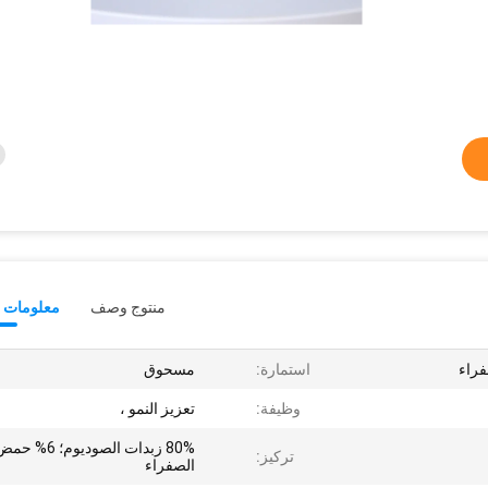
منتوج وصف
معلومات ت
فراء
استمارة:
مسحوق
وظيفة:
تعزيز النمو ،
80% زبدات الصوديوم؛ 6% ح
تركيز:
الصفراء