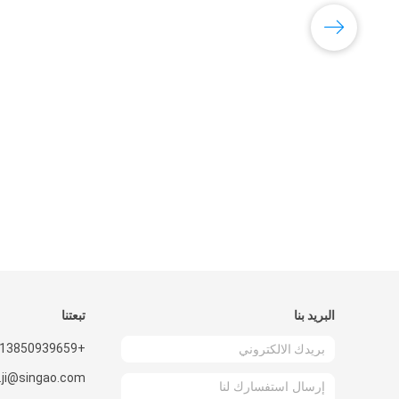
البريد بنا
تبعتنا
+8613850939659
.ji@singao.com