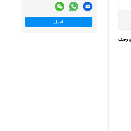
اتصل
ج وصف