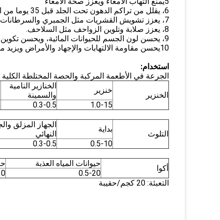
5يمنع التهاب الأمعاء ويعزز صحة الأمعاء
6، يقلل من تراكم الدهون تحت الجلد قبل 35 يوما من الذبح، ويحسن نوعية اللحوم.
7، يعزز تشويش القشريات مثل الجمبري والسرطانات.
8، يعزز صلابة وتلوين الزواحف مثل السلاحف.
9، يحسن لون الجسم للحيوانات المائية، ويحسن تكوين الجسم.
10يحسن مقاومة الالتهابات والإجهاد والأمراض ويزيد من معدل البقاء على قيد الحياة.
استخدام
:
الجرعة في الأطعمة المركبة والحصة المختلطة الكلية (
الخنازير النامية
خنزير
خ
الخنزير
والسمينة
5
0.3-0.5
1.0-15
الجهاز المزلق والج
بداية
التلوث
النهائي
0.3-0.5
0.5-10
حيوانات المياه العذبة
حي
أكوا
30
0.5-20
التعبئة: 20 كجم/حقيبة