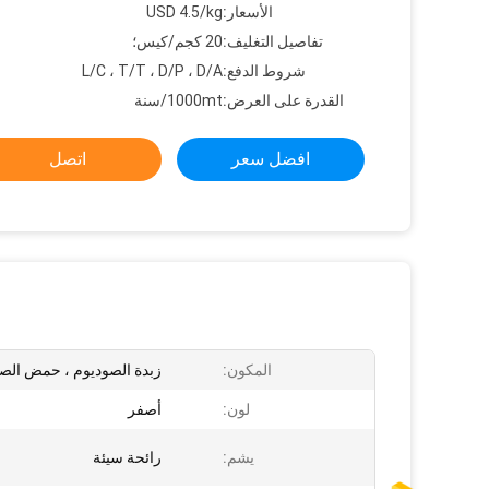
الأسعار:
USD 4.5/kg
تفاصيل التغليف:
20 كجم/كيس؛
شروط الدفع:
L/C ، T/T ، D/P ، D/A
القدرة على العرض:
1000mt/سنة
افضل سعر
اتصل
المكون:
زبدة الصوديوم ، حمض الص
لون:
أصفر
يشم:
رائحة سيئة