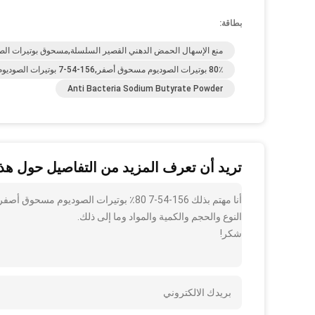
بطاقة:
منع الإسهال الحمض الدهني القصير السلسلة,مسحوق بوتيرات الصوديوم C4H7O2Na,مسحوق بوتيرات الصوديوم المضاد
80٪ بوتيرات الصوديوم مسحوق أصفر,156-54-7 بوتيرات الصوديوم مسحوق أصفر,6٪ من حمض الصفراء بوتيرات الصوديوم مسحوق
Anti Bacteria Sodium Butyrate Powder
تريد أن تعرف المزيد من التفاصيل حول هذا
النوع والحجم والكمية والمواد وما إلى ذلك.
شكر!