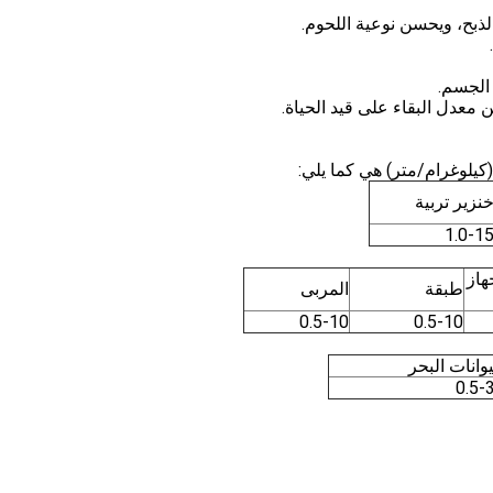
كيلوغرام/متر) هي كما يلي:
نزير تربية
1.0-1
هاز
طبقة
المربى
0.5-10
0.5-10
وانات البحر
0.5-