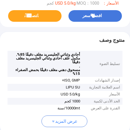
الأسعار：USD 5.0/kg
MOQ：1000 كجم
افضل سعر
ﺎﺘﺼﻟ ﺍﻶﻧ
منتوج وصف
,
أحادي وثنائي الجليسريد مغلف دقيقًا 85%
مكمل علف أحادي وثنائي الجليسريد مغلف
دقيقًا
تسليط الضوء
,
مسحوق دهني مغلف دقيقًا بحمض الصفراء
15%
إصدار الشهادات
ISO, GMP+
اسم العلامة التجارية
LIPU SU
الأسعار
USD 5.0/kg
الحد الأدنى لكمية
1000 كجم
القدرة على العرض
10000mt/سنة
عرض المزيد