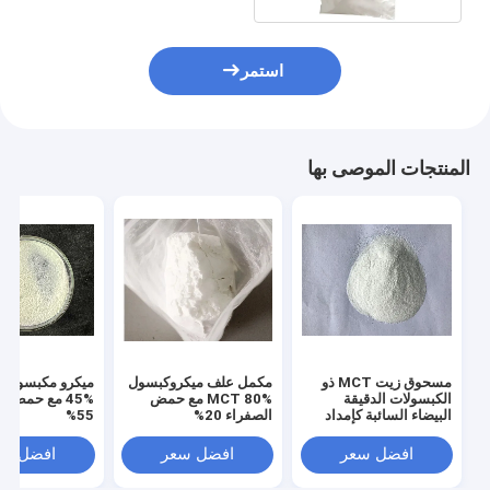
استمر
المنتجات الموصى بها
مسحوق زيت MCT ذو
مكمل علف ميكروكبسول
م
الكبسولات الدقيقة
MCT 80% مع حمض
45% مع حمض ا
البيضاء السائبة كإمداد
الصفراء 20%
55%
سريع للطاقة
افضل سعر
افضل سعر
افضل سع