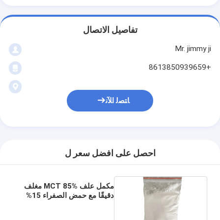
تفاصيل الاتصال
Mr. jimmy ji
+8613850939659
ﺎﺘﺼﻟ ﺍﻶﻧ
احصل على افضل سعر ل
مكمل علف MCT 85% مغلف
دقيقًا مع حمض الصفراء 15%