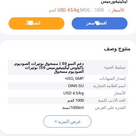
ليكينيفورميس
الأسعار：USD 4.5/kg
MOQ：1000 كجم
افضل سعر
ﺎﺘﺼﻟ ﺍﻶﻧ
منتوج وصف
,
دعم النمو 50 ٪ مسحوق بوتيرات الصوديوم
تسليط الضوء
باكيلوس ليكينيفورميس 50٪ بوتيرات
الصوديوم مسحوق
إصدار الشهادات
ISO, GMP+
اسم العلامة التجارية
DING SU
الأسعار
USD 4.5/kg
الحد الأدنى لكمية
1000 كجم
القدرة على العرض
1000mt/سنة
عرض المزيد