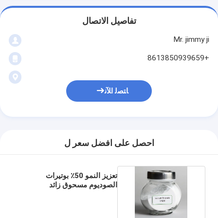
تفاصيل الاتصال
Mr. jimmy ji
+8613850939659
ﺎﺘﺼﻟ ﺍﻶﻧ
احصل على افضل سعر ل
تعزيز النمو 50٪ بوتيرات
الصوديوم مسحوق زائد
باسيليس ليكينيفورميس