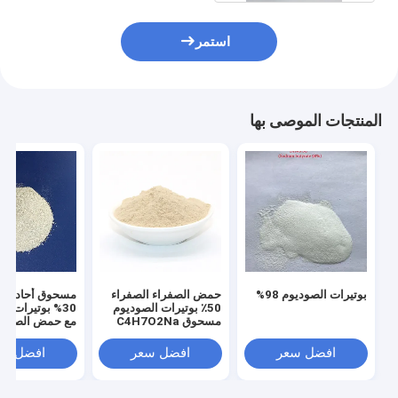
استمر
المنتجات الموصى بها
بوتيرات الصوديوم 98%
حمض الصفراء الصفراء
مسحوق أحادي ال
50٪ بوتيرات الصوديوم
30% بوتيرات ا
مسحوق C4H7O2Na
مع حمض الصفرا
افضل سعر
افضل سعر
افضل سع