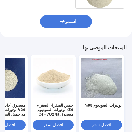
استمر
المنتجات الموصى بها
بوتيرات الصوديوم 98%
حمض الصفراء الصفراء
مسحوق أحادي ال
50٪ بوتيرات الصوديوم
30% بوتيرات ا
مسحوق C4H7O2Na
مع حمض الصفرا
افضل سعر
افضل سعر
افضل سع