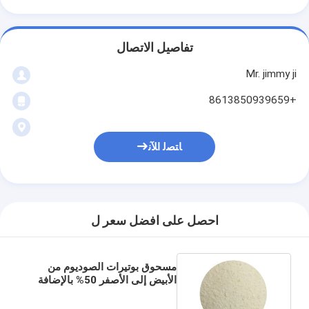
تفاصيل الاتصال
Mr. jimmy ji
+8613850939659
ﺎﺘﺼﻟ ﺍﻶﻧ
احصل على افضل سعر ل
مسحوق بوتيرات الصوديوم من
الأبيض إلى الأصفر 50% بالإضافة
إلى عصية سوبتيليس