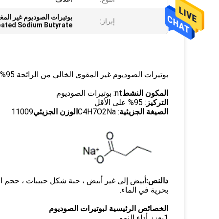
بوتيرات الصوديوم غير المغطى بدون را
إبراز:
oated Sodium Butyrate
بوتيرات الصوديوم غير المقوى الخالي من الرائحة 95% على الأقل للماء
المكون النشط
nt: بوتيرات الصوديوم
التركيز
: 95% على الأقل
الصيغة الجزيئية
: C4H7O2Na
الوزن الجزيئي
11009
د
النص:
أبيض إلى غير أبيض ، حبة شكل حبيبات ، حجم الجس
بحرية في الماء.
الخصائص الرئيسية لبوتيرات الصوديوم
1يعزز أداء النمو