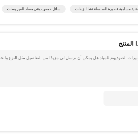
نية مسامية قصيرة السلسلة نشا الزبدات
سائل حمض دهني مضاد للفيروسات
 المنتج
م بذلك عديم الرائحة والشكل الكروي غير مغلف 95% بوتيرات الصوديوم للمياه هل يمكن أن ترسل لي مزيدًا من التفاصيل مثل النوع وا