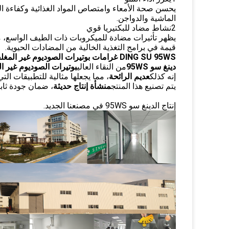
يحسن صحة الأمعاء وامتصاص المواد الغذائية وكفاءة 
الماشية والدواجن.
2نشاط مضاد للبكتيريا قوي
يظهر تأثيرات مضادة للميكروبات ذات الطيف الواسع، مم
قيمة في برامج التغذية الخالية من المضادات الحيوية.
DING SU 95WS غرامات بوتيرات الصوديوم غير المغلفة
دينغ سو 95WS
من النقاء العالي
بوتيرات الصوديوم غير ا
إنه كذلك
عديم الرائحة
، مما يجعلها مثالية للتطبيقات ا
يتم تصنيع هذا المنتج
منشأة إنتاج حديثة
، ضمان جودة ثاب
إنتاج الدينغ سو 95WS في مصنعنا الجديد.