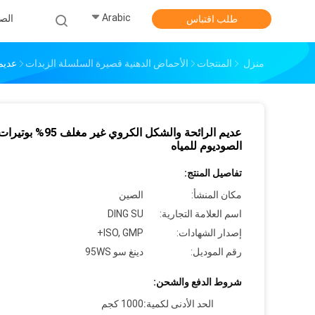
Arabic
الص
طلب اقتباس
منزل
المنتجات
الأحماض الدهنية قصيرة السلسلة الزبدات
عديم ال
عديم الرائحة والشكل الكروي غير مغلف 95% بوتير
الصوديوم للمياه
تفاصيل المنتج:
مكان المنشأ:
الصين
اسم العلامة التجارية:
DING SU
إصدار الشهادات:
ISO, GMP+
رقم الموديل:
دينغ سو 95WS
شروط الدفع والشحن:
الحد الأدنى لكمية:
1000 كجم