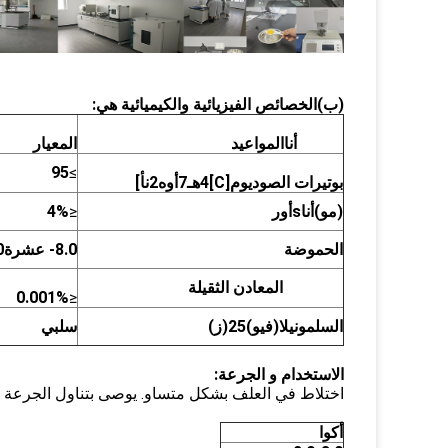
(ب)
الخصائص الفيزيائية والكيميائية هي:
أنا
المواعيد
المعيار
9
5
≥
بوتيرات الصوديوم[C]
4
هـ
7
أوه
2
ن
أ]
(مو)
أنا
s
أور
≤
%
4
الحموضة
8.0
- عشرة0
المعادن الثقيلة
0
.00
1%
≤
السلمونيلا
(فيو)
25
(ز)
سلبي
الاستخدام و الجرعة:
اختلاط في العلف بشكل متساو. يوصى بتناول الجرعة في
أكوا