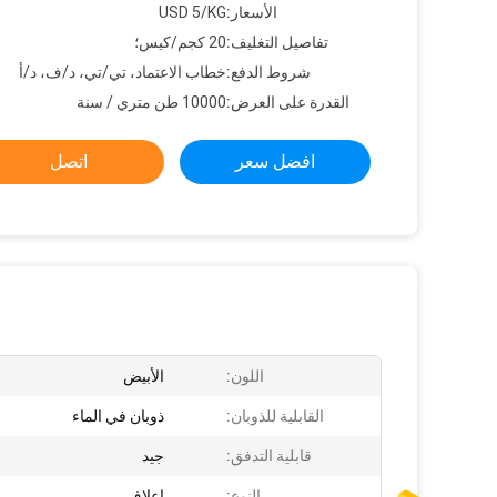
الأسعار:
USD 5/KG
تفاصيل التغليف:
20 كجم/كيس؛
شروط الدفع:
خطاب الاعتماد، تي/تي، د/ف، د/أ
القدرة على العرض:
10000 طن متري / سنة
افضل سعر
اتصل
اللون:
الأبيض
القابلية للذوبان:
ذوبان في الماء
قابلية التدفق:
جيد
النوع:
اعلاف