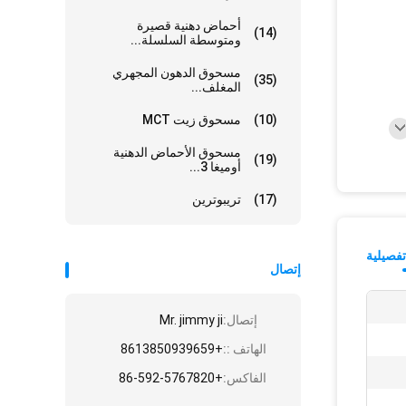
أحماض دهنية قصيرة
(14)
ومتوسطة السلسلة...
مسحوق الدهون المجهري
(35)
المغلف...
(10)
مسحوق زيت MCT
مسحوق الأحماض الدهنية
(19)
أوميغا 3...
(17)
تريبوترين
فصيلية
إتصال
إتصال:
Mr. jimmy ji
الهاتف ::
+8613850939659
الفاكس:
+86-592-5767820