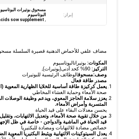
إبراز:
البوتاسيوم
 acids sow supplement
,
مضاف علفي للأحماض الدهنية قصيرة السلسلة مسحوق ب
البوتاسيوم
المكونات
: بوتيرات
(بوتيرات)
التركيز
: 90% كحد أدنى
,
الوظائف الرئيسية للبوتيرات
وصف:
مسحوق
مصدر طاقة فعال
يعمل كركيزة طاقة أساسية للخلايا الظهارية المعوية (ال
صحة الأمعاء وحماية الغشاء المخاطي
يعزز سلامة الحاجز المعوي، ويدعم وظيفة الوصلات الضي
المتسربة وأمراض الأمعاء.
يحسن معدلات البقاء على قيد الحياة
من خلال تقوية صحة الأمعاء، وتعديل الالتهابات، وتقل
قيد الحياة في الماشية والدواجن - خاصة في ظل الإجه
خصائص مضادة للالتهابات ومضادة للبكتيريا
يعدل السيتوكينات الالتهابية ويثبط البكتيريا المعوية ال