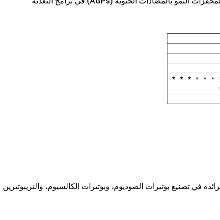
، مما يجعلها بديلاً فعالاً لمحفزات النمو بالمضادات الحيوية (AGPs) في برامج التغذية
﹡﹡﹡
﹡﹡﹡
ة الرائدة في تصنيع بوتيرات الصوديوم، وبوتيرات الكالسيوم، والتريبوتيرين