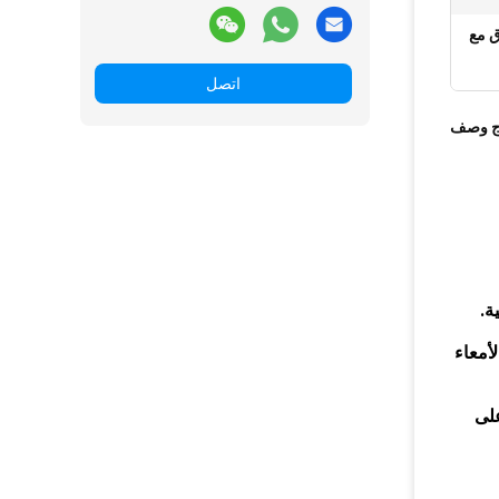
 السلسلة القصيرة,بوتيرات SCFA مسحوق مع
اتصل
ج وصف
ة.
أمعاء
على