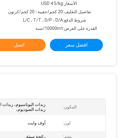
الأسعار:
USD 4.5/kg
تفاصيل التغليف:
20 كجم/حقيبة ؛ 20 كجم/كرتون
شروط الدفع:
L/C ، T/T ، D/P ، D/A.
القدرة على العرض:
10000mt/سنة
افضل سعر
اتصل
زبدات البوتاسيوم، زبدات ا
المكون:
زبدات الصوديوم،
لون:
أوف وايت
يشم:
رائحة سيئة