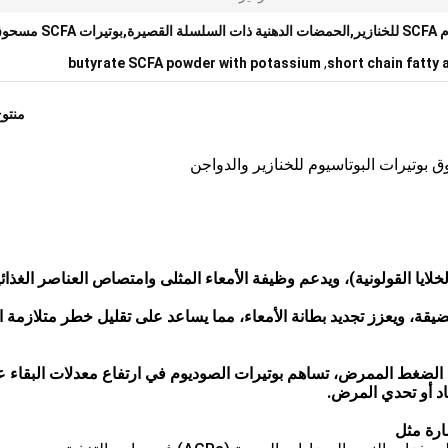
مسحوق بوتيرات البوتاسيوم SCFA للخنازير,الحمضات الدهنية ذات
butyrate SCFA powder with potassium
,
short chain fatty
منتو
وتيرات البوتاسيوم للخنازير والدواجن
خلايا القولونية)، ويدعم وظيفة الأمعاء المثلى وامتصاص العناصر الغذائي
قة، ويعزز تجديد بطانة الأمعاء، مما يساعد على تقليل خطر متلازمة ال
يل الضغط الممرض، تساهم بوتيرات الصوديوم في ارتفاع معدلات البقاء 
اد أو تحدي المرض.
ضارة مثل