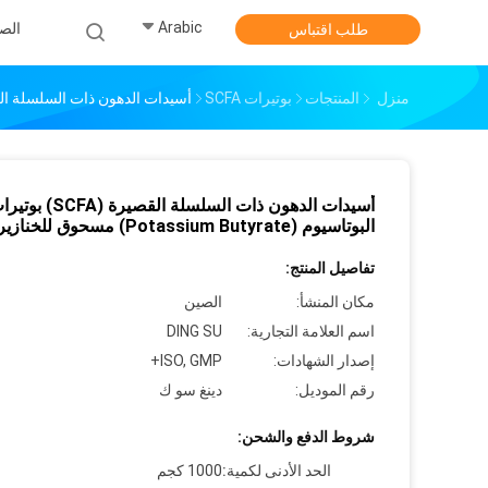
Arabic
الص
طلب اقتباس
منزل
المنتجات
بوتيرات SCFA
أسيدات الدهون ذات السلسلة القصيرة (SCFA) بوتيرات البوتاسيوم (assium Butyrate
أسيدات الدهون ذات السلسلة القصيرة (SCFA)
البوتاسيوم (Potassium Butyrate) مسحوق للخنازير
تفاصيل المنتج:
مكان المنشأ:
الصين
اسم العلامة التجارية:
DING SU
إصدار الشهادات:
ISO, GMP+
رقم الموديل:
دينغ سو ك
شروط الدفع والشحن:
الحد الأدنى لكمية:
1000 كجم