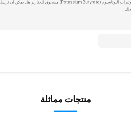
أنا مهتم بذلك أسيدات الدهون ذات السلسلة القصيرة (SCFA) بوتيرات البوتاسيوم (Potassium Butyrate) مسحوق للخنازير هل يمك
ذلك.
منتجات مماثلة