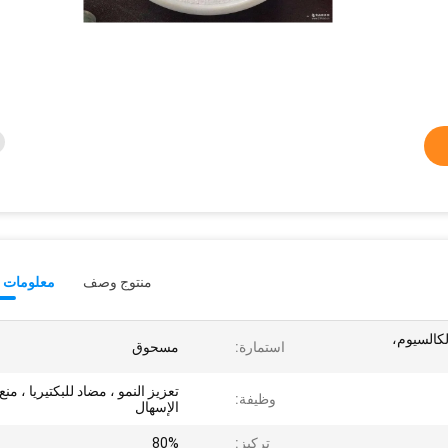
منتوج وصف
معلومات ت
لكالسيوم،
استمارة:
مسحوق
تعزيز النمو ، مضاد للبكتيريا ، منع
وظيفة:
الإسهال
تركيز:
80%