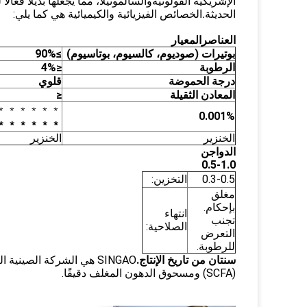
الإشريكية القولونية
و
السالمونيلا
الحديثة.
الخصائص الفيزيائية والكيميائية هي كما يلي:
العناصر
المعيار
بوتيرات (صوديوم، كالسيوم، بوتاسيوم)
≥90%
الرطوبة
≤4%
درجة الحموضة
قلوي
المعادن الثقيلة
≤
﹡﹡﹡﹡﹡﹡
0.001%
﹡﹡﹡﹡﹡﹡
الخنزير
الخنزير
الدواجن
0.5-1.0
0.3-0.5
التخزين:
مغلق
بإحكام.
انتهاء
تجنب
الصلاحية:
التعرض
للرطوبة.
سنتان من تاريخ الإنتاج.
SINGAO هي الشركة الصيني
(SCFA) ومسحوق الدهون المغلف دقيقًا.