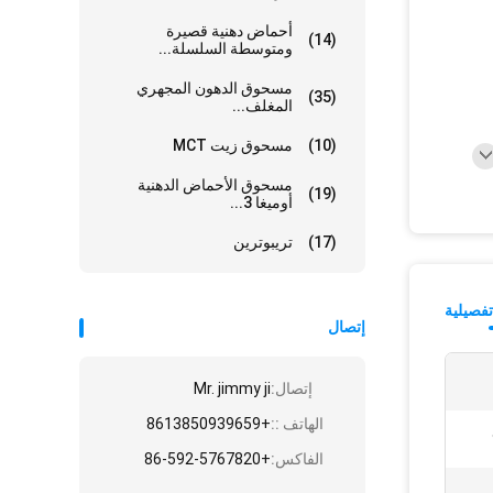
أحماض دهنية قصيرة
(14)
ومتوسطة السلسلة...
مسحوق الدهون المجهري
(35)
المغلف...
(10)
مسحوق زيت MCT
مسحوق الأحماض الدهنية
(19)
أوميغا 3...
(17)
تريبوترين
فصيلية
إتصال
إتصال:
Mr. jimmy ji
الهاتف ::
+8613850939659
الفاكس:
+86-592-5767820