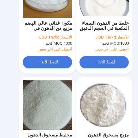
حولنا
جولة في المصنع
خليط من الدهون البيضاء
مكون غذائي عالي الهضم
المكعبة في الحجم الدقيق
مزيج من الدهون في
مراقبة الجودة
8 مكونات العلف
مسحوق مغلفة صغيرة
الأسعار:
USD 1.9/kg
الأسعار:
USD 1.9/kg
1000 كجم
MOQ:
1000 كجم
MOQ:
اتصل بنا
أحصل على آخر سعر
أحصل على آخر سعر
أخبار
ﺎﺘﺼﻟ ﺍﻶﻧ
ﺎﺘﺼﻟ ﺍﻶﻧ
الحالات
اطلب عرض أسعار
مسحوق زبد الصوديوم
الأحماض الدهنية ذات السلسلة القصيرة بوتيرات
مزيج مسحوق الدهون
مخليط مسحوق الدهون