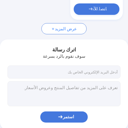
ﺎﺘﺼﻟ ﺍﻶﻧ
عرض المزيد
اترك رسالة
سوف نقوم بالرد بسرعة
استمر