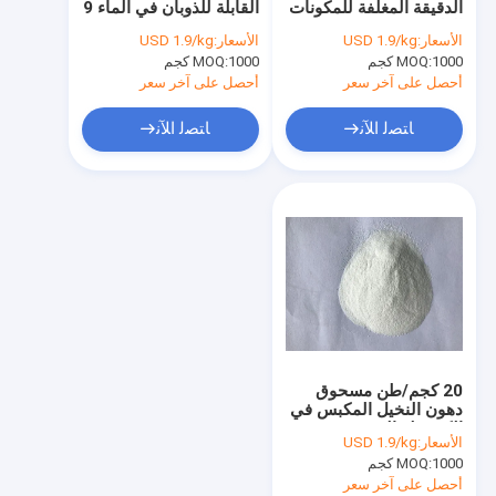
الدقيقة المغلفة للمكونات
القابلة للذوبان في الماء 9
بوتيرات الصوديوم المطلي
العلفية 10
مكونات العلف
الأسعار:
USD 1.9/kg
الأسعار:
USD 1.9/kg
1000 كجم
MOQ:
1000 كجم
MOQ:
بوتيرات الصوديوم المكبسلة في الكبسولة الصغيرة
أحصل على آخر سعر
أحصل على آخر سعر
بوتيرات SCFA
ﺎﺘﺼﻟ ﺍﻶﻧ
ﺎﺘﺼﻟ ﺍﻶﻧ
حمض الدهون القصير السلسلة
الأحماض الدهنية ذات السلسلة القصيرة والمتوسطة
مسحوق الدهون المكبسلة
مسحوق زيت MCT
حمض أوميغا 3 الدهني
20 كجم/طن مسحوق
تريبوترين
دهون النخيل المكبس في
الكبسولة الدقيقة / زيت
الأسعار:
USD 1.9/kg
حمض النخيل الدهني
1000 كجم
MOQ:
للدواجن
أحصل على آخر سعر