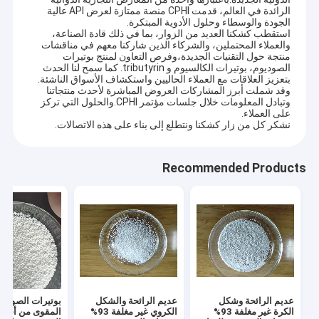
الرائدة في العالم، قدمت CPHI منصة ممتازة لعرض API عالية
الجودة والوسطاء وحلول الأدوية المبتكرة.
استقطب كشكنا العديد من الزوار، بما في ذلك قادة الصناعة،
والعملاء المحتملين، والشركاء الذين شاركنا معهم في مناقشات
منتجة حول التقنيات الجديدة،وفرص التعاون لمنتج بوتيرات
الصوديوم، بوتيرات الكالسيوم و tributyrin. كما سمح لنا الحدث
بتعزيز العلاقات مع العملاء الحاليين واستكشاف الأسواق الناشئة.
وقد شملت أبرز المشاركات العروض المباشرة لأحدث منتجاتنا
وتبادل المعلومات خلال جلسات مؤتمر CPHI.والحلول التي تركز
على العملاء.
نشكر كل من زار كشكنا ونتطلع إلى بناء على هذه الاتصالات.
Recommended Products
عديم الرائحة وشكل
عديم الرائحة والشكل
بوتيرات الصوديو
الكرة غير مغلفة 93%
الكروي غير مغلفة 93%
المقوى من أجل ت