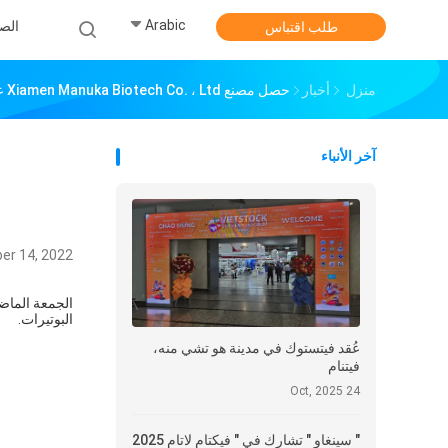
Arabic
الص
طلب اقتباس
منزل
أخبار
حصل مصنع Xiamen Manuka Biotech Co. ، Ltd على ترخيص الإنتاج
آخر الأنباء
er 14, 2022
الجمعة الماض
البوتيرات.
عُقد فيتستوك في مدينة هو تشي منه،
فيتنام
24 Oct, 2025
" سينغاو " تشارك في " فيكتام لاتام 2025