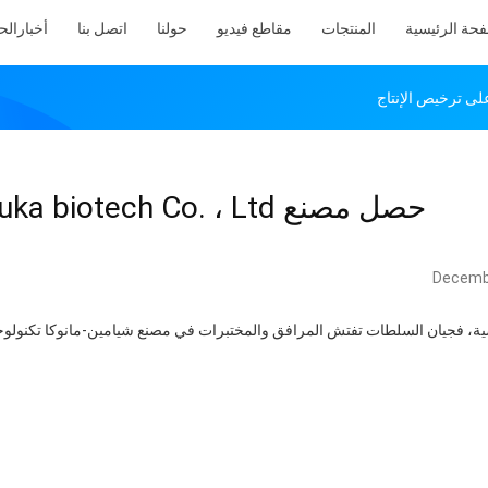
فحة الرئيسية
المنتجات
مقاطع فيديو
حولنا
اتصل بنا
أخبار
الح
حصل مصنع Xiamen Manuka biotech Co. ، Ltd على ترخيص الإنتاج
Decemb
ية، فجيان السلطات تفتش المرافق والمختبرات في مصنع شيامين-مانوكا تكنولوجي